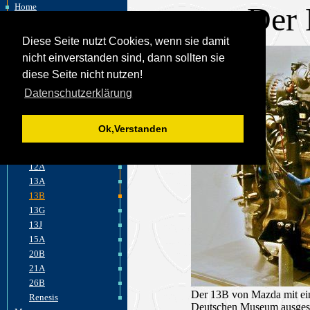
Der
Home
Felix Wankel
Wankelmotor
Diese Seite nutzt Cookies, wenn sie damit
akt. Entwicklungen
nicht einverstanden sind, dann sollten sie
Fahrzeuge
diese Seite nicht nutzen!
Flugzeuge
Datenschutzerklärung
Motorräder
Wasserfahrzeuge
Motoren
Ok,Verstanden
Mazda
Motorentypen
12A
13A
13B
13G
13J
15A
20B
21A
26B
Der 13B von Mazda mit e
Renesis
Deutschen Museum ausgeste