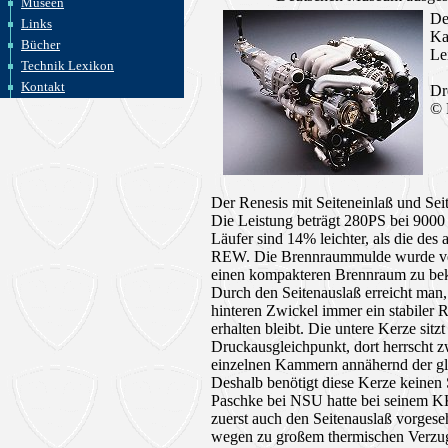
Museen
De
Links
Ka
Bücher
Le
Technik Lexikon
j
Kontakt
Dr
© 
Der Renesis mit Seiteneinlaß und Sei
Die Leistung beträgt 280PS bei 900
Läufer sind 14% leichter, als die des
REW. Die Brennraummulde wurde ve
einen kompakteren Brennraum zu b
Durch den Seitenauslaß erreicht man,
hinteren Zwickel immer ein stabiler 
erhalten bleibt. Die untere Kerze sitzt
Druckausgleichpunkt, dort herrscht 
einzelnen Kammern annähernd der gl
Deshalb benötigt diese Kerze keinen
Paschke bei NSU hatte bei seinem 
zuerst auch den Seitenauslaß vorgese
wegen zu großem thermischen Verzu