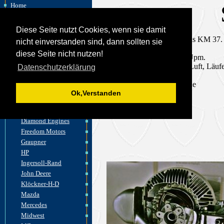
Home
Felix Wankel
Wankelmotor
Diese Seite nutzt Cookies, wenn sie damit
akt. Entwicklungen
Stromagregat mit dem Sachs KM 37.
nicht einverstanden sind, dann sollten sie
Fahrzeuge
Kammervolumen: 108 ccm
diese Seite nicht nutzen!
Leistung 6,6 PS bei 5500 Upm.
Flugzeuge
Kühlung der Kammer mit Luft, Läuf
Datenschutzerklärung
Motorräder
gemischgekühlt.
Wasserfahrzeuge
© www.der-wankelmotor.de
Motoren
Ok,Verstanden
Comotor
Curtiss&Wright
Diamond Engines
Freedom Motors
Graupner
HP
Ingersoll-Rand
John Deere
Klöckner-H-D
Mazda
Mercedes
Midwest