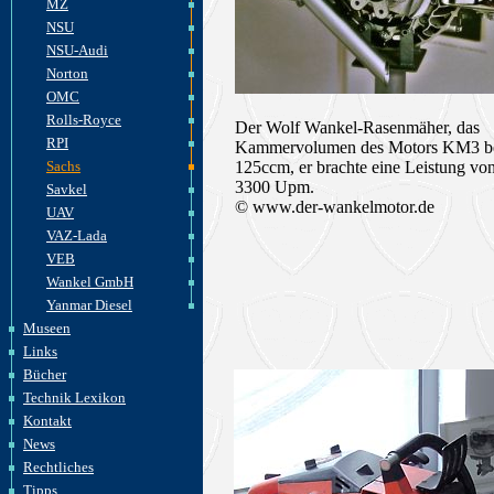
MZ
NSU
NSU-Audi
Norton
OMC
Rolls-Royce
Der Wolf Wankel-Rasenmäher, das
RPI
Kammervolumen des Motors KM3 b
Sachs
125ccm, er brachte eine Leistung vo
3300 Upm.
Savkel
© www.der-wankelmotor.de
UAV
VAZ-Lada
VEB
Wankel GmbH
Yanmar Diesel
Museen
Links
Bücher
Technik Lexikon
Kontakt
News
Rechtliches
Tipps