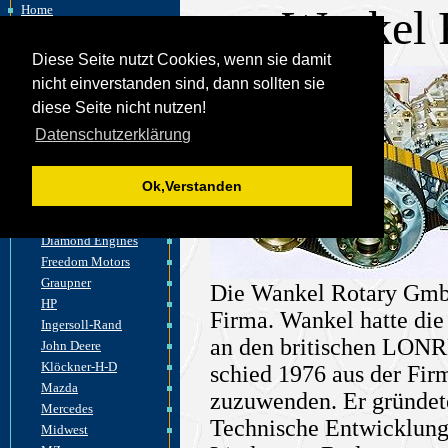
Wankel
Home
Felix Wankel
Wankelmotor
Diese Seite nutzt Cookies, wenn sie damit
akt. Entwicklungen
nicht einverstanden sind, dann sollten sie
Fahrzeuge
diese Seite nicht nutzen!
Flugzeuge
Datenschutzerklärung
Motorräder
Wasserfahrzeuge
Motoren
Ok,Verstanden
Comotor
Curtiss&Wright
Diamond Engines
Freedom Motors
Graupner
Die Wankel Rotary GmbH
HP
Firma. Wankel hatte d
Ingersoll-Rand
an den britischen LONR
John Deere
Klöckner-H-D
schied 1976 aus der Fir
Mazda
zuzuwenden. Er gründete
Mercedes
Technische Entwicklungss
Midwest