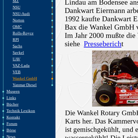
Lindau am Bodensee ans
MZ
NSU
Dankwart Eiermann arbei
NSU-Audi
1992 kaufte Dankwart 
Norton
Bax die Wankel GmbH
OMC
Rolls-Royce
Im Jahr 2000 mußte di
RPI
siehe
Presseberich
t
Sachs
Savkel
UAV
VAZ-Lada
VEB
Wankel GmbH
Yanmar Diesel
Museen
Links
Bücher
Technik Lexikon
Die Wankel Rotary GmbH 
Kontakt
Karts her. Das Kammervo
Forum
ist gemischgekühlt, und 
Börse
wassergekühlt! Die Leis
News