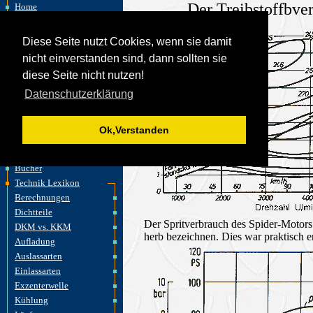
Der Treibstoffbv
Home
Felix Wankel
Wankelmotor
Diese Seite nutzt Cookies, wenn sie damit
akt. Entwicklungen
nicht einverstanden sind, dann sollten sie
Fahrzeuge
diese Seite nicht nutzen!
Flugzeuge
Datenschutzerklärung
Motorräder
Wasserfahrzeuge
Motoren
Ok,Verstanden
Museen
Links
Bücher
Technik Lexikon
Berechnungen
Dichtteile
Der Spritverbrauch des Spider-Motors
DKM vs. KKM
herb bezeichnen. Dies war praktisch er
Aufladung
Auslassarten
Einlassarten
Exzenterwelle
Kühlung