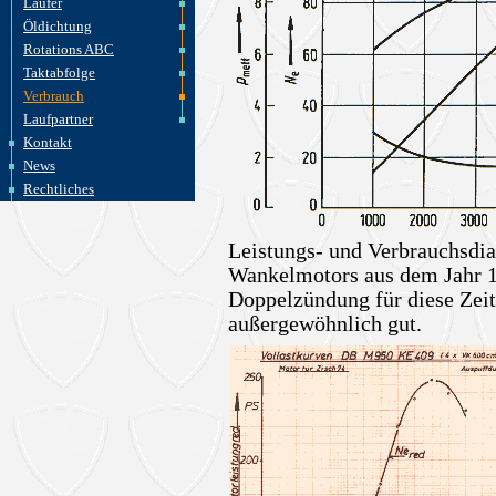
Läufer
Öldichtung
Rotations ABC
Taktabfolge
Verbrauch
Laufpartner
Kontakt
News
Rechtliches
Leistungs- und Verbrauchsd
Wankelmotors aus dem Jahr 1
Doppelzündung für diese Zeit
außergewöhnlich gut.